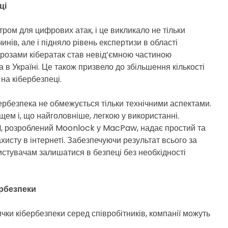
ці
тром для цифрових атак, і це викликало не тільки
инів, але і підняло рівень експертизи в області
грозами кібератак став невід’ємною частиною
в Україні. Це також призвело до збільшення кількості
 на кібербезпеці.
рбезпека не обмежується тільки технічними аспектами.
м і, що найголовніше, легкою у використанні.
, розроблений Moonlock у MacPaw, надає простий та
хисту в інтернеті. Забезпечуючи результат всього за
ористувачам залишатися в безпеці без необхідності
рбезпеки
чки кібербезпеки серед співробітників, компанії можуть