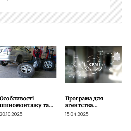
e
Особливості
Програма для
шиномонтажу та
агентства
зберігання шин у
нерухомості: як
20.10.2025
15.04.2025
міжсезоння
правильно
впровадити та