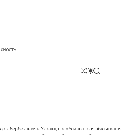
асность
S
S
S
H
W
E
U
I
A
F
T
R
F
C
C
L
H
H
E
C
O
L
O
R
 до кібербезпеки в Україні, і особливо після збільшення
M
O