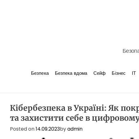
S
k
i
p
t
o
c
Безопа
o
n
t
Безпека
Безпека вдома
Сейф
Бізнес
ІТ
e
n
t
Кібербезпека в Україні: Як п
та захистити себе в цифровому
Posted on
14.09.2023
by
admin