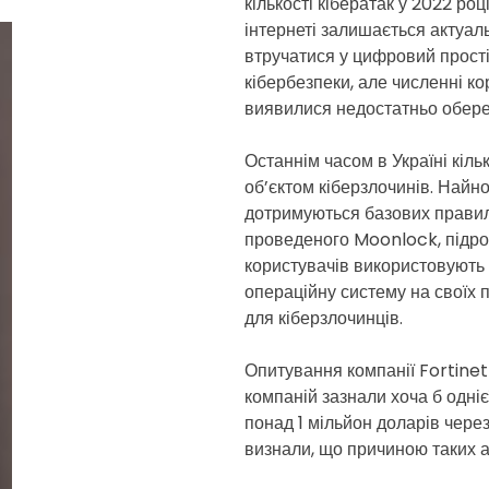
кількості кібератак у 2022 ро
інтернеті залишається актуал
втручатися у цифровий прості
кібербезпеки, але численні ко
виявилися недостатньо обере
Останнім часом в Україні кіль
об’єктом кіберзлочинів. Найн
дотримуються базових правил
проведеного Moonlock, підро
користувачів використовують 
операційну систему на своїх п
для кіберзлочинців.
Опитування компанії Fortinet
компаній зазнали хоча б одніє
понад 1 мільйон доларів чере
визнали, що причиною таких ат