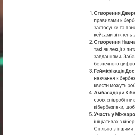
Створення Джере
правилами кібербе
застосунки та прис
кейсами зіткнень 
Створення Навча
такі як лекції з 
завданнями. Забе
безпечного цифро
Гейміфікація Дос
навчання кібербез
квести можуть роб
Амбасадори Кібе
своїх співробітник
кібербезпеки, щоб
Участь у Міжнаро
ініціативах з кіб
Спільно з іншими 