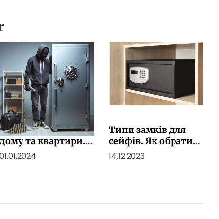
налаштувати CRM
r
Види сейфів для
Типи замків для
дому та квартири.
сейфів. Як обрати
Як обрати
оптимальний
01.01.2024
14.12.2023
найкращий захист?
рівень безпеки