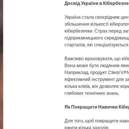
Досвід України в Кібербезпе
Україна стала своєрідним цен
збільшення кількості кіберзлоч
кібербезпеки. Страх перед за
підприємницького середовища 
стартапів, які спеціалізуються
Важливо враховувати, що кібе
Вона може бути людяним явище
Наприклад, продукт ClearVPN
ефективний інструмент для за
кілька кліків, він дозволяє к
глибоких технічних знань.
Як Покращити Навички Кібе
Для того, щоб покращити нави
вжити кілька заходів: