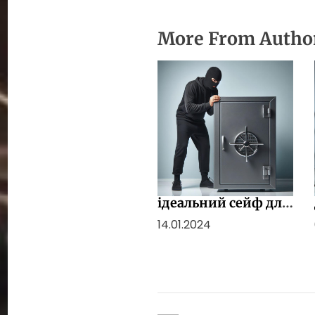
More From Autho
Як вибрати
ідеальний сейф для
свого дому та
14.01.2024
квартири: Кроки та
Рекомендації