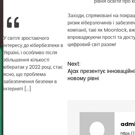
рівня освіти про к
Заходи, спрямовані на покра
ризик кіберзлочинів і забезп
компанії, такі як Moonlock, в
впроваджуючи прості та досту
У світлі зростаючого
цифровий світ разом!
інтересу до кібербезпеки в
Україні, і особливо після
збільшення кількості
Н
Next:
кібератак у 2022 році, стає
а
Ajax презентує інноваційн
ясно, що проблема
в
новому рівні
забезпечення безпеки в
і
інтернеті […]
г
а
ц
і
я
adm
з
https:/