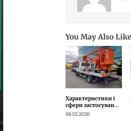
а
п
и
с
і
в
You May Also Lik
Характеристики і
сфери застосування
автогідропідйомни
06.02.2026
ків в Україні