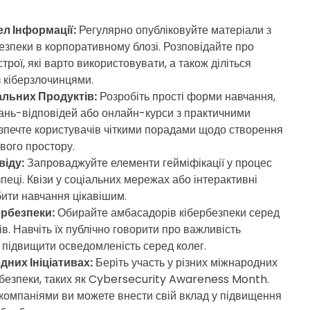
л Інформації:
Регулярно опубліковуйте матеріали з
зпеки в корпоративному блозі. Розповідайте про
трої, які варто використовувати, а також діліться
з кіберзлочинцями.
льних Продуктів:
Розробіть прості форми навчання,
питань-відповідей або онлайн-курси з практичними
зпечте користувачів чіткими порадами щодо створення
вого простору.
віду:
Запроваджуйте елементи гейміфікації у процес
пеці. Квізи у соціальних мережах або інтерактивні
ити навчання цікавішим.
рбезпеки:
Обирайте амбасадорів кібербезпеки серед
ів. Навчіть їх публічно говорити про важливість
 підвищити осведомленість серед колег.
дних Ініціативах:
Беріть участь у різних міжнародних
ербезпеки, таких як Cybersecurity Awareness Month.
компаніями ви можете внести свій вклад у підвищення