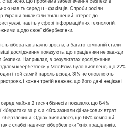
ці, стає ясно, що проблема забезпечення безпеки в
D
ьною навіть серед IT-фахівців. Спроби росіян
E
р України викликали збільшений інтерес до
ристувачі, навіть у сфері інформаційних технологій,
жними щодо своєї кібербезпеки.
кість кібератак значно зросла, а багато компаній стали
овіші дослідження показують, що працівники не завжди
 безпеки. Наприклад, в результатах дослідження
зділом кібербезпеки у MacPaw, було виявлено, що 22%
один і той самий пароль всюди, 31% не оновлюють
ристроях, і кожен третій вважає, що його дані нецікаві
 серед майже 2 тисяч бізнесів показало, що 84%
ї кібератаки за рік, а 48% зазнали фінансових втрат
з кіберзлочини. Однак виявилося, що 68% компаній
ак є слабкі навички кібербезпеки їхніх працівників.