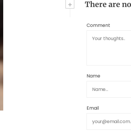
+
There are n
Comment
Name
Email