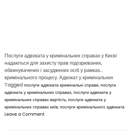
т
i
о
m
ш
и
e
н
Послуги адвоката у кримінальних справах у Києві
надаються для захисту прав підозрюваних,
обвинувачених і засуджених осіб у рамках
кримінального процесу. Адвокат у кримінальних
справах забезпечує […]
Tagged
,
послуги адвоката кримінальні справи
послуги
,
адвоката у кримінальних справах
послуги адвоката у
,
кримінальних справах вартість
послуги адвоката у
,
кримінальних справах київ
послуги кримінального адвоката
o
Leave a Comment
n
П
о