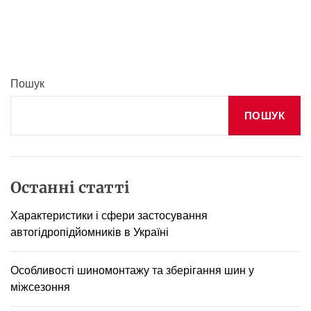
В
р
а
б
ш
е
а
з
б
п
е
Пошук
е
з
к
п
ПОШУК
а
е
в
к
У
а
к
н
р
а
Останні статті
а
н
ї
о
Характеристики і сфери застосування
н
в
автогідропідйомників в Україні
і
о
:
м
Я
Особливості шиномонтажу та зберігання шин у
у
к
р
міжсезоння
п
і
о