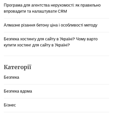
в
к
Програма для агентства нерухомості: як правильно
н
р
впровадити та налаштувати CRM
і
а
щ
и
Алмазне різання бетону ціна і особливості методу
т
и
Безпека хостингу для сайту в Україні? Чому варто
н
купити хостинг для сайту в Україні?
а
в
и
ч
Категорії
к
и
Безпека
т
а
з
Безпека вдома
а
х
и
Бізнес
с