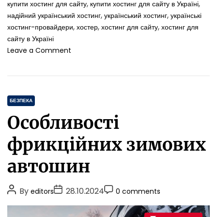
,
,
купити хостинг для сайту
купити хостинг для сайту в Україні
н
,
,
надійний український хостинг
український хостинг
українські
н
,
,
,
хостинг-провайдери
хостер
хостинг для сайту
хостинг для
я
сайту в Україні
o
Leave a Comment
n
Б
е
з
C
п
БЕЗПЕКА
е
a
Особливості
к
t
а
e
фрикційних зимових
х
g
о
o
автошин
с
r
т
i
и
P
P
P
By
28.10.2024
editors
0 comments
н
e
o
o
o
г
s
у
s
s
s