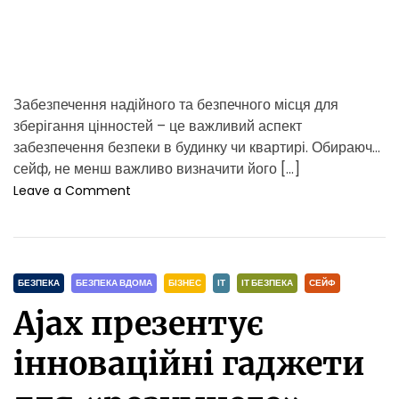
e
ь
н
и
й
р
Забезпечення надійного та безпечного місця для
і
зберігання цінностей – це важливий аспект
в
е
забезпечення безпеки в будинку чи квартирі. Обираючи
н
сейф, не менш важливо визначити його […]
ь
o
Leave a Comment
б
n
е
В
з
а
п
р
е
C
і
БЕЗПЕКА
БЕЗПЕКА ВДОМА
БІЗНЕС
ІТ
ІТ БЕЗПЕКА
СЕЙФ
к
а
a
и
Ajax презентує
н
t
т
e
інноваційні гаджети
и
g
р
o
о