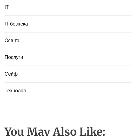
т
ІТ
и
т
и
ІТ безпека
с
е
б
Освіта
е
в
Послуги
ц
и
ф
Сейф
р
о
Технології
в
о
м
у
с
в
You May Also Like:
і
т