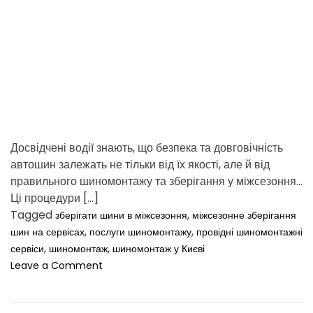
t
i
m
e
Досвідчені водії знають, що безпека та довговічність
автошин залежать не тільки від їх якості, але й від
правильного шиномонтажу та зберігання у міжсезоння.
Ці процедури […]
Tagged
,
зберігати шини в міжсезоння
міжсезонне зберігання
,
,
шин на сервісах
послуги шиномонтажу
провідні шиномонтажні
,
,
сервіси
шиномонтаж
шиномонтаж у Києві
o
Leave a Comment
n
О
с