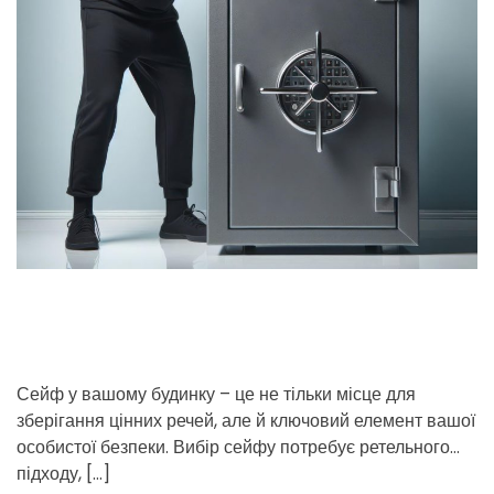
t
л
r
n
ь
e
t
н
d
и
r
х
e
с
a
п
d
р
t
а
в
i
а
m
х
e
К
и
ї
в
Сейф у вашому будинку – це не тільки місце для
зберігання цінних речей, але й ключовий елемент вашої
особистої безпеки. Вибір сейфу потребує ретельного
підходу, […]