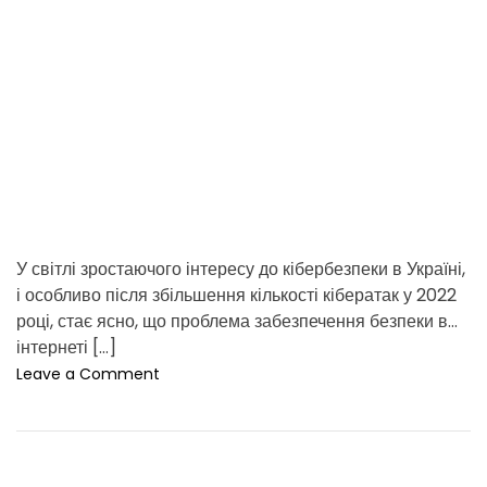
a
я
т
d
в
и
а
t
д
ш
л
i
и
я
m
х
«
e
ц
р
і
о
н
з
н
у
о
м
У світлі зростаючого інтересу до кібербезпеки в Україні,
с
н
т
і особливо після збільшення кількості кібератак у 2022
о
е
г
році, стає ясно, що проблема забезпечення безпеки в
й
о
інтернеті […]
»
o
Leave a Comment
д
n
о
К
м
і
у
б
.
е