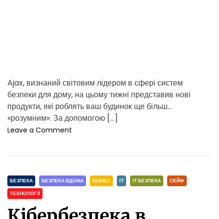
i
у
m
т
а
e
к
в
а
р
т
Ajax, визнаний світовим лідером в сфері систем
и
безпеки для дому, на цьому тижні представив нові
р
продукти, які роблять ваш будинок ще більш
і
.
«розумним». За допомогою […]
Я
o
Leave a Comment
к
n
о
A
б
j
р
a
а
C
x
БЕЗПЕКА
БЕЗПЕКА ВДОМА
БІЗНЕС
ІТ
ІТ БЕЗПЕКА
СЕЙФ
т
п
a
ТЕХНОЛОГІЇ
и
р
t
н
Кібербезпека в
е
e