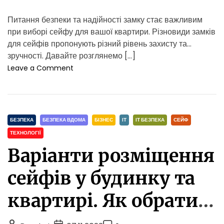
к
Питання безпеки та надійності замку стає важливим
р
при виборі сейфу для вашої квартири. Різновиди замків
а
щ
для сейфів пропонують різний рівень захисту та
и
зручності. Давайте розглянемо […]
й
o
Leave a Comment
з
n
а
Т
х
и
и
п
с
C
и
БЕЗПЕКА
БЕЗПЕКА ВДОМА
БІЗНЕС
ІТ
ІТ БЕЗПЕКА
СЕЙФ
т
з
a
ТЕХНОЛОГІЇ
?
а
t
Варіанти розміщення
м
e
к
g
і
сейфів у будинку та
o
в
r
д
квартирі. Як обрати
i
л
я
e
найкраще місце