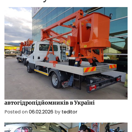
і
ПОСЛУГИ
ТЕХНОЛОГІЇ
Характеристики і сфери застосування
автогідропідйомників в Україні
Posted on
06.02.2026
by
teditor