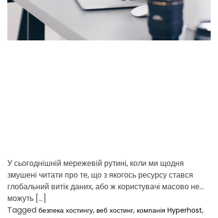
e
а
t
d
з
б
r
е
e
р
a
і
d
г
t
а
i
н
m
н
я
e
ш
и
н
у
м
У сьогоднішній мережевій рутині, коли ми щодня
і
змушені читати про те, що з якогось ресурсу стався
ж
глобальний витік даних, або ж користувачі масово не
с
е
можуть […]
з
Tagged
,
,
,
безпека хостингу
веб хостинг
компанія Hyperhost
о