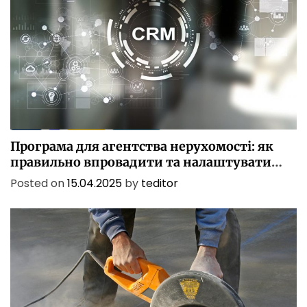
БІЗНЕС
ІТ
ПОСЛУГИ
ТЕХНОЛОГІЇ
Програма для агентства нерухомості: як
правильно впровадити та налаштувати
CRM
Posted on
15.04.2025
by
teditor