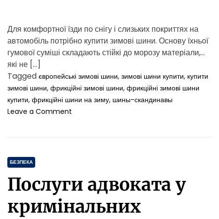
в
а
р
Для комфортної їзди по снігу і слизьких покриттях на
т
автомобіль потрібно купити зимові шини. Основу їхньої
о
гумової суміші складають стійкі до морозу матеріали,
к
у
які не […]
п
Tagged
,
,
європейські зимові шини
зимові шини купити
купити
и
,
,
зимові шини
фрикційні зимові шини
фрикційні зимові шини
т
,
,
купити
фрикційні шини на зиму
шины-скандинавы
и
o
Leave a Comment
х
n
о
О
с
с
т
о
и
C
б
БЕЗПЕКА
н
л
a
г
Послуги адвоката у
и
t
д
в
e
л
кримінальних
о
я
g
с
с