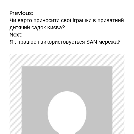
Н
Previous:
а
Чи варто приносити свої іграшки в приватний
в
дитячий садок Києва?
і
Next:
г
Як працює і використовується SAN мережа?
а
ц
і
я
з
а
п
и
с
і
в