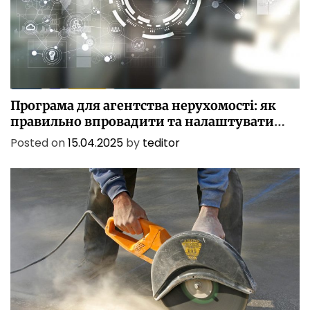
БІЗНЕС
ІТ
ПОСЛУГИ
ТЕХНОЛОГІЇ
Програма для агентства нерухомості: як
правильно впровадити та налаштувати
CRM
Posted on
15.04.2025
by
teditor