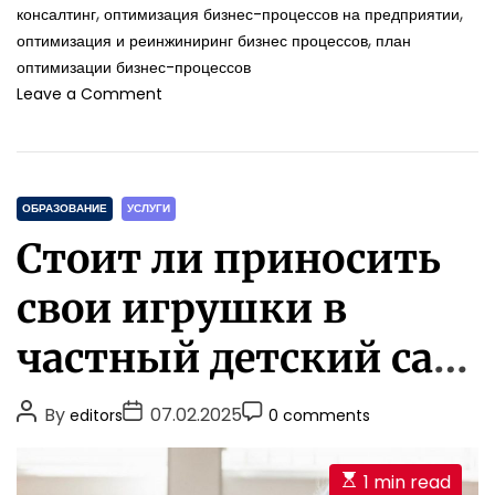
,
,
консалтинг
оптимизация бизнес-процессов на предприятии
,
оптимизация и реинжиниринг бизнес процессов
план
оптимизации бизнес-процессов
o
Leave a Comment
n
О
с
н
C
о
ОБРАЗОВАНИЕ
УСЛУГИ
в
a
Стоит ли приносить
н
t
ы
e
свои игрушки в
е
g
э
o
частный детский сад
т
r
а
i
п
Киева?
P
P
P
By
07.02.2025
editors
0 comments
ы
e
o
o
o
о
s
п
s
s
s
E
1 min read
т
t
t
t