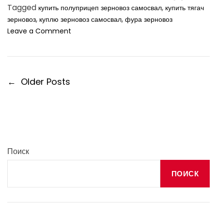
о
Tagged
,
купить полуприцеп зерновоз самосвал
купить тягач
ж
,
,
зерновоз
куплю зерновоз самосвал
фура зерновоз
н
o
Leave a Comment
о
n
н
К
е
а
з
к
н
Н
←
Older Posts
в
а
а
ы
л
б
в
и
р
и
а
г
т
а
ь
ц
Поиск
т
и
я
я
г
ПОИСК
а
п
ч
о
д
з
л