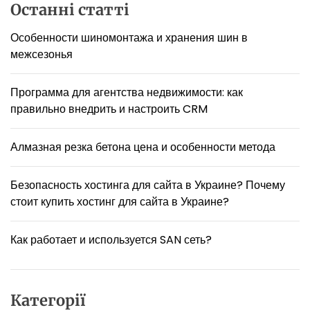
а
Останні статті
я
п
з
и
Особенности шиномонтажа и хранения шин в
е
с
р
межсезонья
н
я
о
м
Программа для агентства недвижимости: как
в
правильно внедрить и настроить CRM
о
з
а
Алмазная резка бетона цена и особенности метода
?
Безопасность хостинга для сайта в Украине? Почему
стоит купить хостинг для сайта в Украине?
Как работает и используется SAN сеть?
Категорії