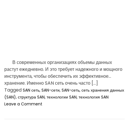
d
У
t
к
i
р
m
а
и
e
н
е
?
П
о
В современных организациях объемы данных
ч
растут ежедневно. И это требует надежного и мощного
е
инструмента, чтобы обеспечить их эффективное
м
у
хранение. Именно SAN сеть очень часто […]
с
Tagged
,
,
,
SAN сеть
SAN-сети
SAN-сеть
сеть хранения данных
т
,
,
,
(SAN)
структура SAN
технологии SAN
технология SAN
о
o
Leave a Comment
и
n
т
К
к
а
у
к