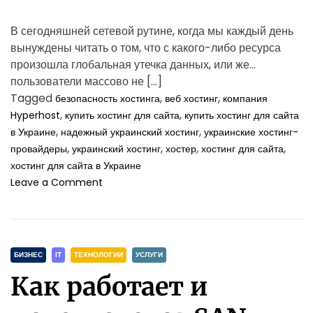
о
д
В сегодняшней сетевой рутине, когда мы каждый день
а
вынуждены читать о том, что с какого-либо ресурса
произошла глобальная утечка данных, или же
пользователи массово не […]
Tagged
,
,
безопасность хостинга
веб хостинг
компания
,
,
Hyperhost
купить хостинг для сайта
купить хостинг для сайта
,
,
в Украине
надежный украинский хостинг
украинские хостинг-
,
,
,
,
провайдеры
украинский хостинг
хостер
хостинг для сайта
хостинг для сайта в Украине
o
Leave a Comment
n
Б
е
з
C
о
БИЗНЕС
ІТ
ТЕХНОЛОГИИ
УСЛУГИ
п
a
Как работает и
а
t
с
e
н