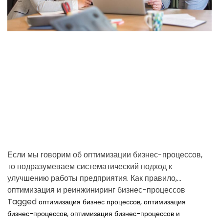
d
S
р
A
r
а
N
e
и
с
a
н
е
d
е
т
?
t
ь
i
?
m
e
Если мы говорим об оптимизации бизнес-процессов,
то подразумеваем систематический подход к
улучшению работы предприятия. Как правило,
оптимизация и реинжиниринг бизнес-процессов
предполагают проведение нескольких этапов — […]
Tagged
,
оптимизация бизнес процессов
оптимизация
,
бизнес-процессов
оптимизация бизнес-процессов и