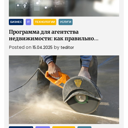
БИЗНЕС
ІТ
ТЕХНОЛОГИИ
УСЛУГИ
Программа для агентства
недвижимости: как правильно
внедрить и настроить CRM
Posted on
by
15.04.2025
teditor