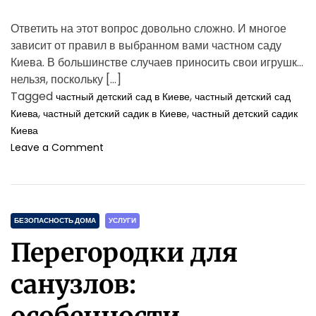
с
о
Ответить на этот вопрос довольно сложно. И многое
в
зависит от правил в выбранном вами частном саду
н
Киева. В большинстве случаев приносить свои игрушки
а
п
нельзя, поскольку […]
р
Tagged
,
частный детский сад в Киеве
частный детский сад
е
,
,
Киева
частный детский садик в Киеве
частный детский садик
д
Киева
п
o
Leave a Comment
р
n
и
С
я
т
т
о
и
C
и
БЕЗОПАСНОСТЬ ДОМА
УСЛУГИ
и
т
a
Перегородки для
л
t
и
e
санузлов:
п
g
р
o
и