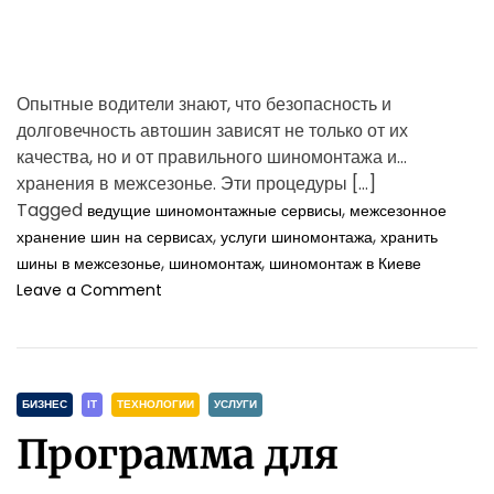
Опытные водители знают, что безопасность и
долговечность автошин зависят не только от их
качества, но и от правильного шиномонтажа и
хранения в межсезонье. Эти процедуры […]
Tagged
,
ведущие шиномонтажные сервисы
межсезонное
,
,
хранение шин на сервисах
услуги шиномонтажа
хранить
,
,
шины в межсезонье
шиномонтаж
шиномонтаж в Киеве
o
Leave a Comment
n
О
с
о
C
б
БИЗНЕС
ІТ
ТЕХНОЛОГИИ
УСЛУГИ
е
a
Программа для
н
t
н
e