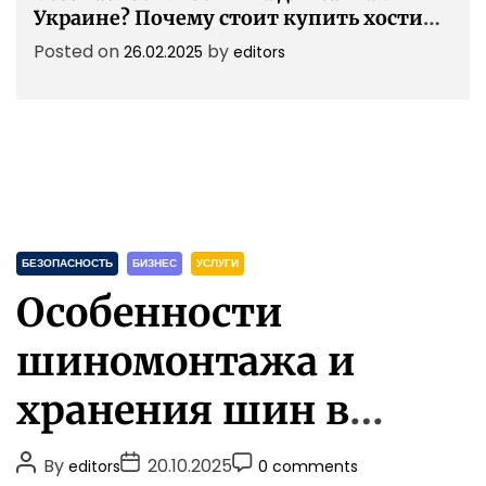
Украине? Почему стоит купить хостинг
для сайта в Украине?
Posted on
by
26.02.2025
editors
C
БЕЗОПАСНОСТЬ
БИЗНЕС
УСЛУГИ
a
Особенности
t
e
шиномонтажа и
g
o
хранения шин в
r
i
межсезонья
P
P
P
By
20.10.2025
editors
0 comments
e