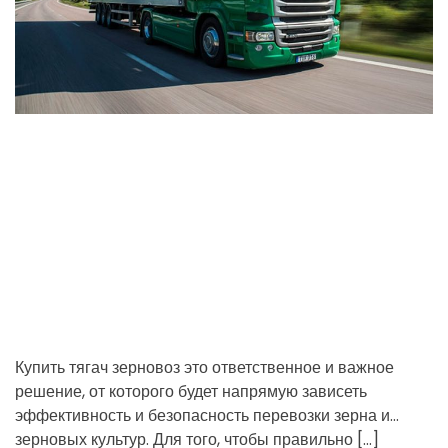
t
r
n
о
e
т
t
d
а
r
н
ц
e
а
a
х
d
,
t
к
i
о
m
т
e
о
р
ы
е
в
ы
Купить тягач зерновоз это ответственное и важное
в
решение, от которого будет напрямую зависеть
о
эффективность и безопасность перевозки зерна и
з
зерновых культур. Для того, чтобы правильно […]
м