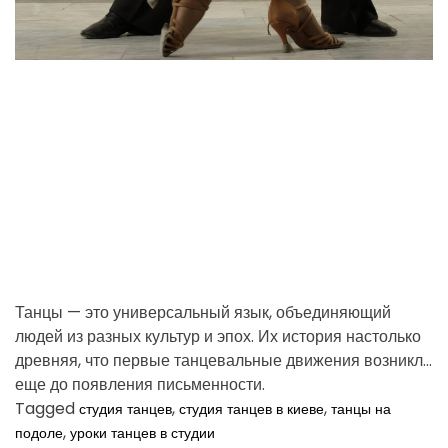
d
с
о
r
б
e
е
a
н
d
н
t
о
i
с
m
т
и
e
р
а
з
л
и
Танцы — это универсальный язык, объединяющий
ч
людей из разных культур и эпох. Их история настолько
н
древняя, что первые танцевальные движения возникли
ы
х
еще до появления письменности.
м
Tagged
,
,
студия танцев
студия танцев в киеве
танцы на
а
,
подоле
уроки танцев в студии
т