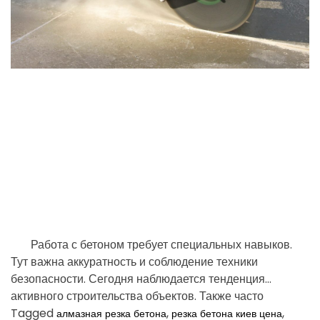
e
д
t
d
в
и
r
ж
e
и
a
м
d
о
t
с
i
т
m
и
:
e
к
а
к
п
р
Работа с бетоном требует специальных навыков.
а
Тут важна аккуратность и соблюдение техники
в
безопасности. Сегодня наблюдается тенденция
и
л
активного строительства объектов. Также часто
ь
происходит перепланировка коммерческих […]
Tagged
,
,
алмазная резка бетона
резка бетона киев цена