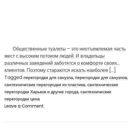
т
m
н
ы
e
й
д
е
т
с
Общественные туалеты – это неотъемлемая часть
к
мест с высоким потоком людей. И владельцы
и
различных заведений заботятся о комфорте своих
й
с
клиентов. Поэтому стараются искать наиболее […]
а
Tagged
,
,
перегородки для санузла
перегородки для санузлов
д
,
сантехнические перегородки из пластика
сантехнические
К
,
перегородки Харьков и другие города
сантехнические
и
перегородки цена
е
o
Leave a Comment
в
n
а
П
?
е
р