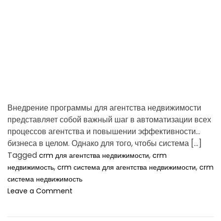
d
и
t
я
i
ш
m
и
н
e
в
м
е
ж
с
Внедрение программы для агентства недвижимости
е
представляет собой важный шаг в автоматизации всех
з
процессов агентства и повышении эффективности
о
н
бизнеса в целом. Однако для того, чтобы система […]
ь
Tagged
,
crm для агентства недвижимости
crm
я
,
,
недвижимость
crm система для агентства недвижимости
crm
система недвижимость
o
Leave a Comment
n
П
р