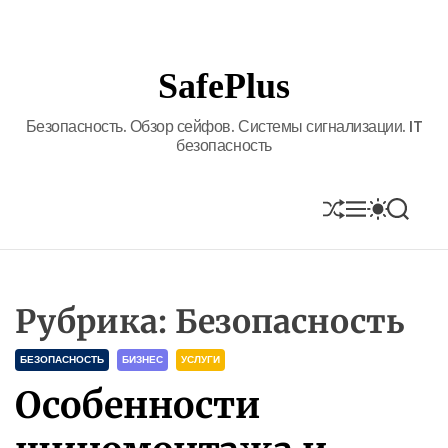
S
k
i
SafePlus
p
t
Безопасность. Обзор сейфов. Системы сигнализации. IT
o
безопасность
c
o
n
S
M
S
S
H
E
W
E
t
U
N
I
A
e
F
U
T
R
n
F
C
C
L
H
H
t
Рубрика:
Безопасность
E
C
O
L
C
БЕЗОПАСНОСТЬ
БИЗНЕС
УСЛУГИ
O
a
R
Особенности
M
t
O
e
D