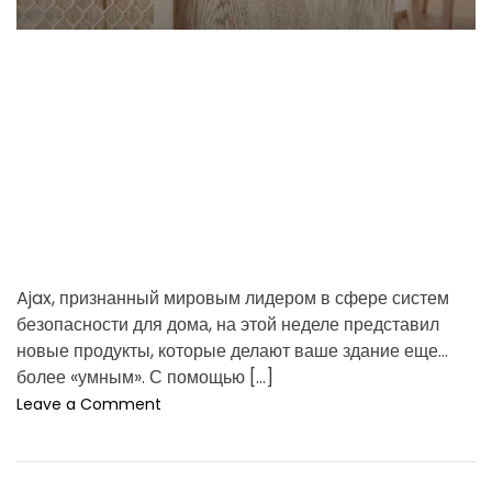
а
e
и
a
к
d
в
t
а
р
i
т
m
и
e
р
ы
.
К
а
Ajax, признанный мировым лидером в сфере систем
к
безопасности для дома, на этой неделе представил
в
ы
новые продукты, которые делают ваше здание еще
б
более «умным». С помощью […]
р
o
Leave a Comment
а
n
т
A
ь
j
н