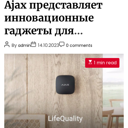
Ajax представляет
т
e
а
ы
g
с
р
инновационные
н
o
а
о
r
з
гаджеты для
с
i
м
т
е
e
«умного» дома. Ваша
и
P
P
щ
P
By
14.10.2023
admin
0 comments
s
е
o
o
o
безопасность на
н
s
s
s
и
E
1 min read
t
t
t
новом уровне
я
s
A
D
C
с
t
u
a
o
е
i
t
t
m
й
m
h
e
ф
m
a
о
o
e
t
в
r
n
д
e
t
о
d
м
r