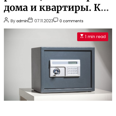
r
д
дома и квартиры. Как
i
л
я
e
выбрать наилучшее
P
P
с
P
By
07.11.2023
admin
0 comments
s
е
o
o
o
место тайника для
й
s
s
s
ф
E
1 min read
t
t
t
ваших ценностей
о
s
A
D
C
в
t
u
a
o
.
i
t
t
m
К
m
h
e
а
m
a
к
o
e
t
в
r
n
ы
e
t
б
d
р
r
а
e
т
a
ь
d
о