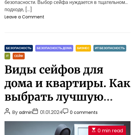
безопасности. Выбор сейфа нуждается в тщательном
подходе, […]
o
Leave a Comment
n
К
а
к
C
в
БЕЗОПАСНОСТЬ
БЕЗОПАСНОСТЬ ДОМА
БИЗНЕС
ИТ БЕЗОПАСНОСТЬ
ы
a
ІТ
СЕЙФ
б
t
Виды сейфов для
р
e
а
g
т
дома и квартиры. Как
o
ь
r
и
выбрать лучшую
i
д
е
e
защиту?
P
P
а
P
By
01.01.2024
admin
0 comments
s
л
o
o
o
ь
s
s
s
н
E
0 min read
t
t
t