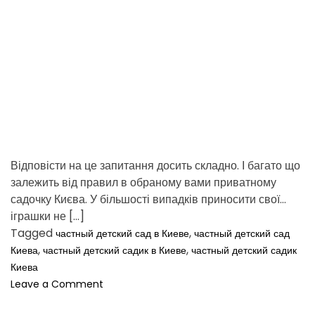
d
t
i
m
e
Відповісти на це запитання досить складно. І багато що
залежить від правил в обраному вами приватному
садочку Києва. У більшості випадків приносити свої
іграшки не […]
Tagged
,
частный детский сад в Киеве
частный детский сад
,
,
Киева
частный детский садик в Киеве
частный детский садик
Киева
o
Leave a Comment
n
Ч