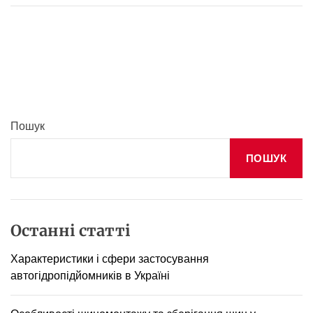
и
в
а
р
т
о
п
р
Пошук
и
н
ПОШУК
о
с
и
т
и
Останні статті
с
в
Характеристики і сфери застосування
о
автогідропідйомників в Україні
ї
і
г