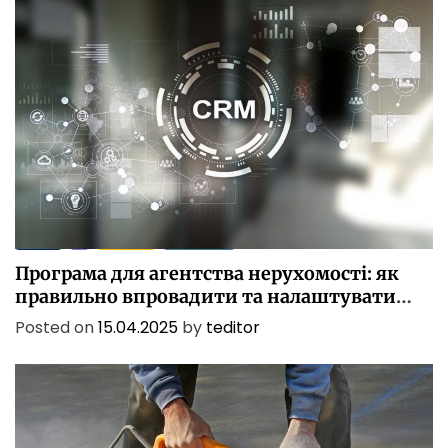
БІЗНЕС
ІТ
ПОСЛУГИ
ТЕХНОЛОГІЇ
Програма для агентства нерухомості: як
правильно впровадити та налаштувати
CRM
Posted on
15.04.2025
by
teditor