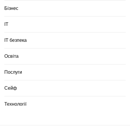
й
с
Бізнес
а
д
ІТ
о
к
К
ІТ безпека
и
є
в
Освіта
а
?
Послуги
Сейф
Технології