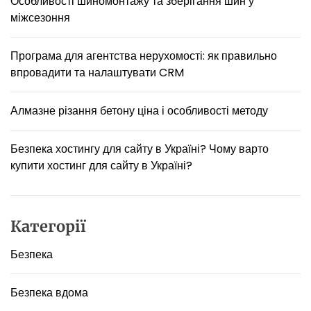
Особливості шиномонтажу та зберігання шин у
р
міжсезоння
а
ш
к
Програма для агентства нерухомості: як правильно
и
впровадити та налаштувати CRM
в
п
р
Алмазне різання бетону ціна і особливості методу
и
в
Безпека хостингу для сайту в Україні? Чому варто
а
купити хостинг для сайту в Україні?
т
н
и
й
Категорії
д
и
Безпека
т
я
ч
Безпека вдома
и