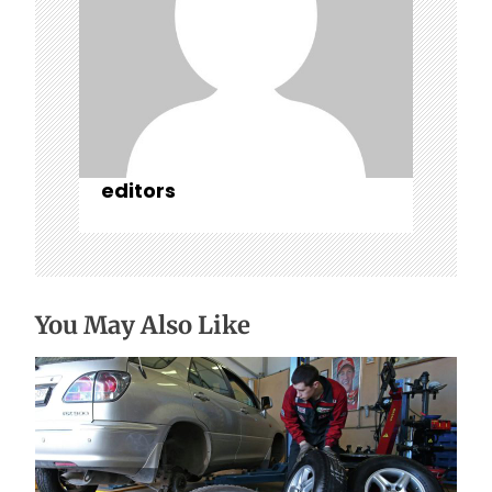
і
в
editors
You May Also Like