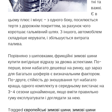
тні та
важкі.
Є в
цьому плюс і мінус – з одного боку, посилюється
тертя з дорожнім покриттям, за рахунок чого
коротшає гальмівний шлях. З іншого, автомобілем
складніше керувати, і збільшується витрата
палива.
Порівняно з шиповками, фрикційні зимові шини
купити вигідніше відразу за двома аспектами. По-
перше, вони набагато дешевші на ринку, що зараз
для багатьох шоферів є визначальним фактором.
По-друге, стійкість до зношування тут набагато
краща, одного комплекту в середньому вистачає на
3-4 сезони щонайменше, якщо вміти правильно
гуму експлуатувати і доглядати за нею.
Tagged
європейські зимові шини
,
зимові шини