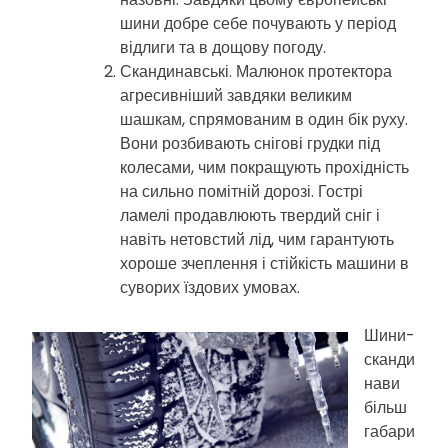
шини добре себе почувають у період
відлиги та в дощову погоду.
Скандинавські. Малюнок протектора
агресивніший завдяки великим
шашкам, спрямованим в один бік руху.
Вони розбивають снігові грудки під
колесами, чим покращують прохідність
на сильно помітній дорозі. Гострі
ламелі продавлюють твердий сніг і
навіть нетовстий лід, чим гарантують
хороше зчеплення і стійкість машини в
суворих їздових умовах.
Шини-
сканди
нави
більш
габари