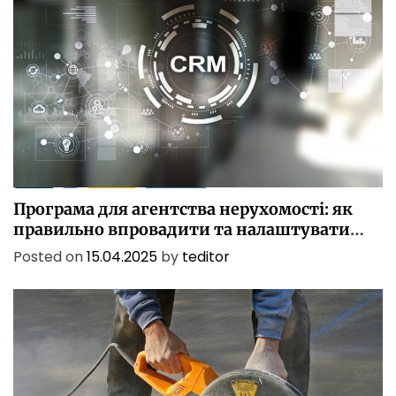
БІЗНЕС
ІТ
ПОСЛУГИ
ТЕХНОЛОГІЇ
Програма для агентства нерухомості: як
правильно впровадити та налаштувати
CRM
Posted on
15.04.2025
by
teditor