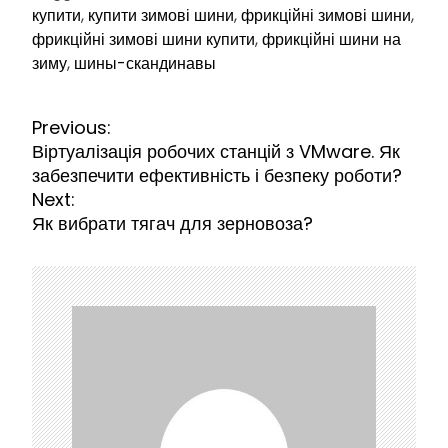
купити
,
купити зимові шини
,
фрикційні зимові шини
,
фрикційні зимові шини купити
,
фрикційні шини на
зиму
,
шины-скандинавы
Н
Previous:
а
Віртуалізація робочих станцій з VMware. Як
в
забезпечити ефективність і безпеку роботи?
і
Next:
г
Як вибрати тягач для зерновоза?
а
ц
і
я
з
а
п
и
с