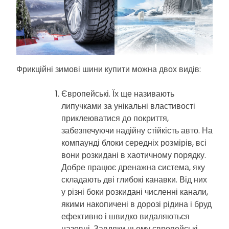
Фрикційні зимові шини купити можна двох видів:
Європейські. Їх ще називають
липучками за унікальні властивості
приклеюватися до покриття,
забезпечуючи надійну стійкість авто. На
компаунді блоки середніх розмірів, всі
вони розкидані в хаотичному порядку.
Добре працює дренажна система, яку
складають дві глибокі канавки. Від них
у різні боки розкидані численні канали,
якими накопичені в дорозі рідина і бруд
ефективно і швидко видаляються
назовні. Завдяки цьому європейські