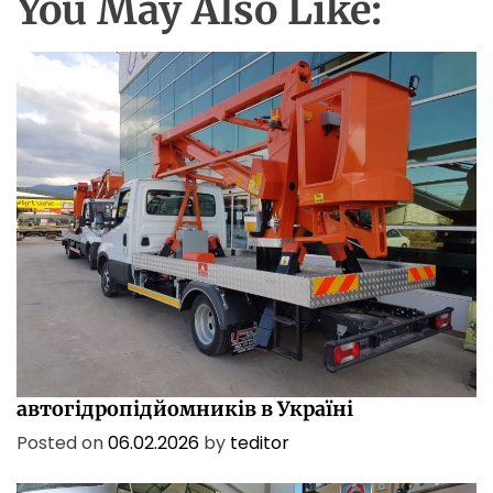
You May Also Like:
ПОСЛУГИ
ТЕХНОЛОГІЇ
Характеристики і сфери застосування
автогідропідйомників в Україні
Posted on
06.02.2026
by
teditor