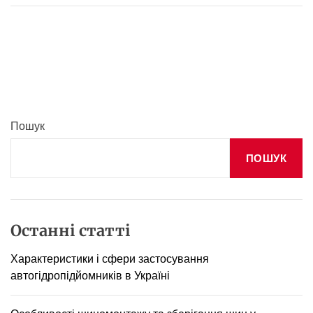
с
о
б
л
и
в
о
с
Пошук
т
і
ПОШУК
ф
р
и
к
ц
Останні статті
і
й
Характеристики і сфери застосування
н
автогідропідйомників в Україні
и
х
з