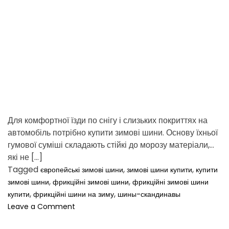
d
t
i
m
e
Для комфортної їзди по снігу і слизьких покриттях на
автомобіль потрібно купити зимові шини. Основу їхньої
гумової суміші складають стійкі до морозу матеріали,
які не […]
Tagged
,
,
європейські зимові шини
зимові шини купити
купити
,
,
зимові шини
фрикційні зимові шини
фрикційні зимові шини
,
,
купити
фрикційні шини на зиму
шины-скандинавы
o
Leave a Comment
n
О