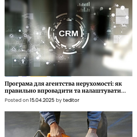
БІЗНЕС
ІТ
ПОСЛУГИ
ТЕХНОЛОГІЇ
Програма для агентства нерухомості: як
правильно впровадити та налаштувати
CRM
Posted on
15.04.2025
by
teditor