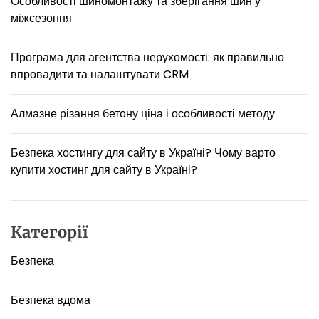
Особливості шиномонтажу та зберігання шин у
и
міжсезоння
м
о
в
Програма для агентства нерухомості: як правильно
и
впровадити та налаштувати CRM
х
а
в
Алмазне різання бетону ціна і особливості методу
т
о
Безпека хостингу для сайту в Україні? Чому варто
ш
купити хостинг для сайту в Україні?
и
н
Категорії
Безпека
Безпека вдома