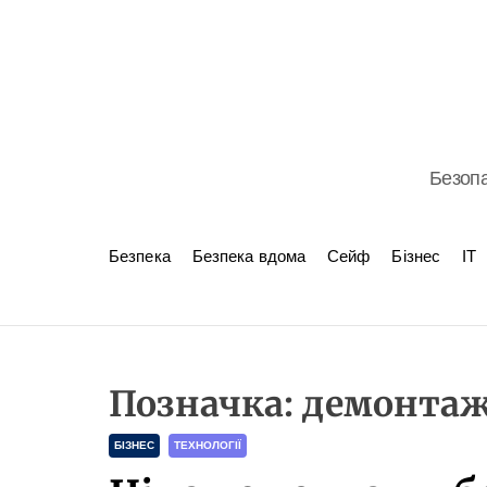
S
k
i
p
t
o
c
Безопа
o
n
t
Безпека
Безпека вдома
Сейф
Бізнес
ІТ
e
n
t
Позначка:
демонтаж 
C
БІЗНЕС
ТЕХНОЛОГІЇ
a