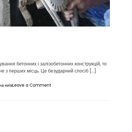
d
t
i
m
e
ання бетонних і залізобетонних конструкцій, то
е з перших місць. Це безударний спосіб […]
o
на київ
Leave a Comment
n
Ц
і
н
а
д
е