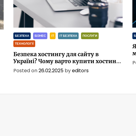
БЕЗПЕКА
БІЗНЕС
ІТ
ІТ БЕЗПЕКА
ПОСЛУГИ
Б
ТЕХНОЛОГІЇ
Я
м
Безпека хостингу для сайту в
Україні? Чому варто купити хостинг
P
для сайту в Україні?
Posted on
26.02.2025
by
editors