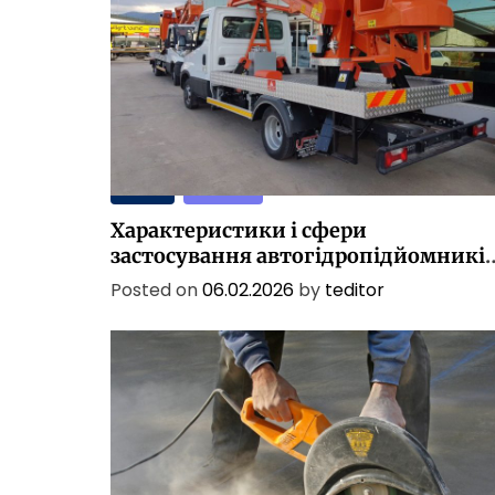
ПОСЛУГИ
ТЕХНОЛОГІЇ
Характеристики і сфери
застосування автогідропідйомникі
в Україні
Posted on
06.02.2026
by
teditor