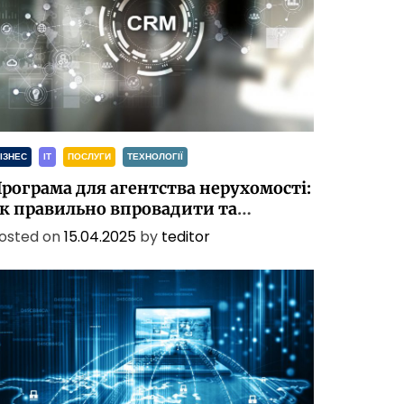
ІЗНЕС
ІТ
ПОСЛУГИ
ТЕХНОЛОГІЇ
рограма для агентства нерухомості:
к правильно впровадити та
алаштувати CRM
osted on
15.04.2025
by
teditor