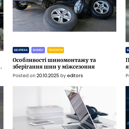
м
и
м
е
т
о
д
а
БЕЗПЕКА
БІЗНЕС
ПОСЛУГИ
Б
м
Особливості шиномонтажу та
П
и
в
зберігання шин у міжсезоння
я
н
Posted on
20.10.2025
by
editors
P