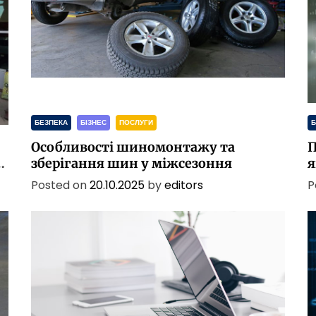
БЕЗПЕКА
БІЗНЕС
ПОСЛУГИ
Б
Особливості шиномонтажу та
П
в
зберігання шин у міжсезоння
я
н
Posted on
20.10.2025
by
editors
P