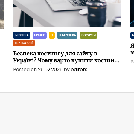
БЕЗПЕКА
БІЗНЕС
ІТ
ІТ БЕЗПЕКА
ПОСЛУГИ
Б
ТЕХНОЛОГІЇ
Я
м
Безпека хостингу для сайту в
Україні? Чому варто купити хостинг
P
для сайту в Україні?
Posted on
26.02.2025
by
editors