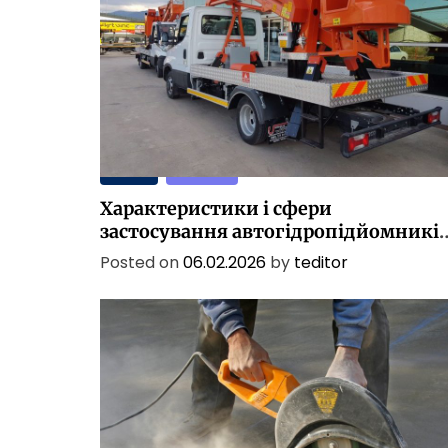
у
в
У
к
р
а
ї
н
ПОСЛУГИ
ТЕХНОЛОГІЇ
і
?
Характеристики і сфери
Ч
застосування автогідропідйомникі
о
в Україні
Posted on
06.02.2026
by
teditor
м
у
в
а
р
т
о
к
у