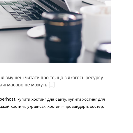
e
a
d
t
i
m
e
я змушені читати про те, що з якогось ресурсу
ачі масово не можуть […]
,
,
perhost
купити хостинг для сайту
купити хостинг для
,
,
,
ський хостинг
українські хостинг-провайдери
хостер