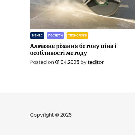
п
и
т
и
х
о
БІЗНЕС
ПОСЛУГИ
ТЕХНОЛОГІЇ
с
Алмазне різання бетону ціна і
т
и
особливості методу
н
Posted on
01.04.2025
by
teditor
г
д
л
я
с
а
й
т
Copyright © 2026
у
в
У
к