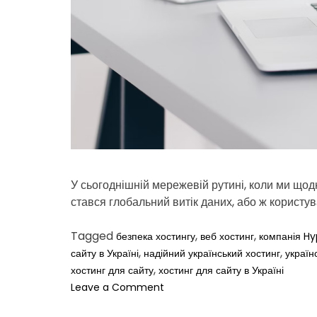
У сьогоднішній мережевій рутині, коли ми щодн
стався глобальний витік даних, або ж користув
Tagged
,
,
безпека хостингу
веб хостинг
компанія Hy
,
,
сайту в Україні
надійний український хостинг
україн
,
хостинг для сайту
хостинг для сайту в Україні
o
Leave a Comment
n
Б