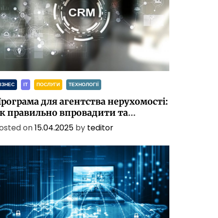
ІЗНЕС
ІТ
ПОСЛУГИ
ТЕХНОЛОГІЇ
рограма для агентства нерухомості:
к правильно впровадити та
алаштувати CRM
osted on
15.04.2025
by
teditor