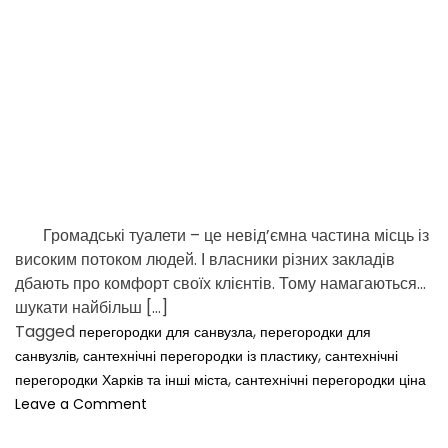
d
t
i
m
e
Громадські туалети – це невід’ємна частина місць із
високим потоком людей. І власники різних закладів
дбають про комфорт своїх клієнтів. Тому намагаються
шукати найбільш […]
Tagged
,
перегородки для санвузла
перегородки для
,
,
санвузлів
сантехнічні перегородки із пластику
сантехнічні
,
перегородки Харків та інші міста
сантехнічні перегородки ціна
o
Leave a Comment
n
П