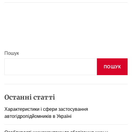
е
р
е
г
о
р
о
д
Пошук
к
и
ПОШУК
д
л
я
с
а
Останні статті
н
в
Характеристики і сфери застосування
у
автогідропідйомників в Україні
з
л
і