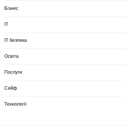
т
е
Бізнес
р
і
ІТ
а
л
і
ІТ безпека
в
Освіта
Послуги
Сейф
Технології