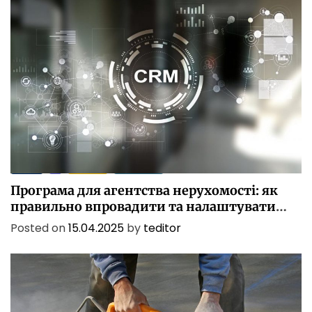
БІЗНЕС
ІТ
ПОСЛУГИ
ТЕХНОЛОГІЇ
Програма для агентства нерухомості: як
правильно впровадити та налаштувати
CRM
Posted on
15.04.2025
by
teditor