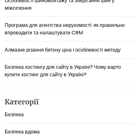
Особливості шиномонтажу та зберігання шин у
в
міжсезоння
:
о
с
Програма для агентства нерухомості: як правильно
о
впровадити та налаштувати CRM
б
л
и
Алмазне різання бетону ціна і особливості методу
в
о
Безпека хостингу для сайту в Україні? Чому варто
с
купити хостинг для сайту в Україні?
т
і
р
і
Категорії
з
н
Безпека
и
х
м
Безпека вдома
а