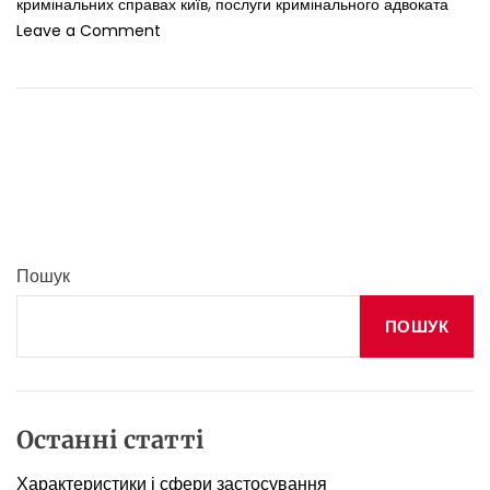
,
кримінальних справах київ
послуги кримінального адвоката
o
Leave a Comment
n
П
о
с
л
у
г
и
а
д
Пошук
в
о
ПОШУК
к
а
т
а
у
Останні статті
к
р
Характеристики і сфери застосування
и