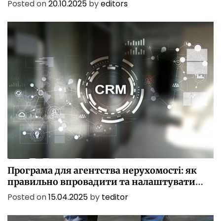
Posted on
20.10.2025
by
editors
БІЗНЕС
ІТ
ПОСЛУГИ
ТЕХНОЛОГІЇ
Програма для агентства нерухомості: як
правильно впровадити та налаштувати
CRM
Posted on
15.04.2025
by
teditor