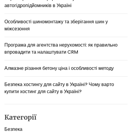
автогідропідйомників в Україні
м
і
н
Особливості шиномонтажу та зберігання шин у
а
міжсезоння
л
ь
н
Програма для агентства нерухомості: як правильно
и
впровадити та налаштувати CRM
х
с
п
Алмазне різання бетону ціна і особливості методу
р
а
Безпека хостингу для сайту в Україні? Чому варто
в
купити хостинг для сайту в Україні?
а
х
К
и
Категорії
ї
в
Безпека