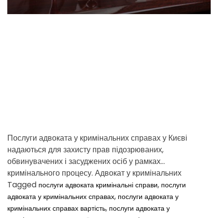
e
a
d
t
i
m
e
Послуги адвоката у кримінальних справах у Києві
надаються для захисту прав підозрюваних,
обвинувачених і засуджених осіб у рамках
кримінального процесу. Адвокат у кримінальних
справах забезпечує […]
Tagged
,
послуги адвоката кримінальні справи
послуги
,
адвоката у кримінальних справах
послуги адвоката у
,
кримінальних справах вартість
послуги адвоката у