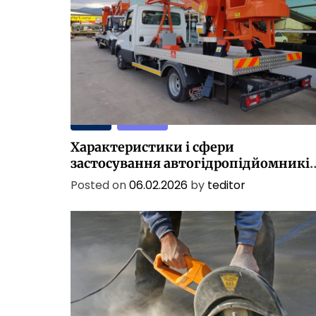
і
о
с
о
б
л
и
в
ПОСЛУГИ
ТЕХНОЛОГІЇ
о
с
Характеристики і сфери
т
застосування автогідропідйомникі
і
в Україні
м
Posted on
06.02.2026
by
teditor
е
т
о
д
у