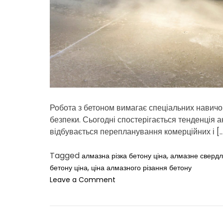
Робота з бетоном вимагає спеціальних навичок
безпеки. Сьогодні спостерігається тенденція а
відбувається перепланування комерційних і [
Tagged
,
алмазна різка бетону ціна
алмазне свердлі
,
бетону ціна
ціна алмазного різання бетону
o
Leave a Comment
n
А
л
м