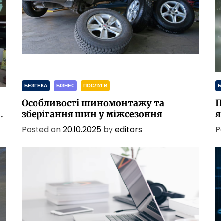
БЕЗПЕКА
БІЗНЕС
ПОСЛУГИ
Б
Особливості шиномонтажу та
П
в
зберігання шин у міжсезоння
я
н
Posted on
20.10.2025
by
editors
P