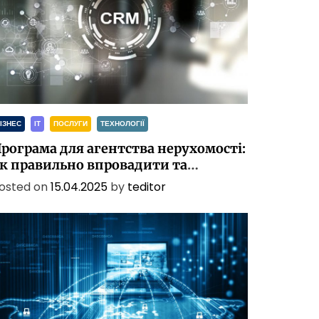
ІЗНЕС
ІТ
ПОСЛУГИ
ТЕХНОЛОГІЇ
рограма для агентства нерухомості:
к правильно впровадити та
алаштувати CRM
osted on
15.04.2025
by
teditor