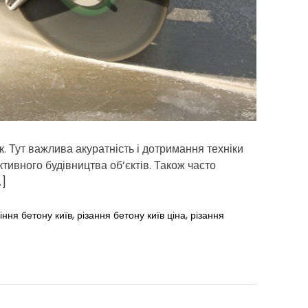
d
t
i
m
e
. Тут важлива акуратність і дотримання техніки
ктивного будівництва об’єктів. Також часто
…]
,
,
ння бетону київ
різання бетону київ ціна
різання