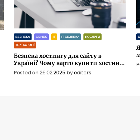
БЕЗПЕКА
БІЗНЕС
ІТ
ІТ БЕЗПЕКА
ПОСЛУГИ
Б
ТЕХНОЛОГІЇ
Я
м
Безпека хостингу для сайту в
Україні? Чому варто купити хостинг
P
для сайту в Україні?
Posted on
26.02.2025
by
editors