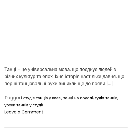
d
t
i
m
e
Танці – це універсальна мова, що поєднує людей з
різних культур та епох. Їхня історія настільки давня, що
перші танцювальні рухи виникли ще до появи […]
Tagged
,
,
,
студія танців у києві
танці на подолі
тудія танців
уроки танців у студії
o
Leave a Comment
n
Т
о