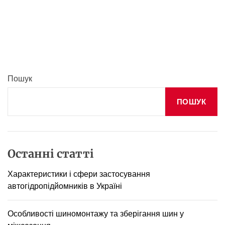
п
-
3
ц
і
к
а
Пошук
в
і
ПОШУК
ф
а
к
т
и
Останні статті
п
р
Характеристики і сфери застосування
о
автогідропідйомників в Україні
т
а
н
Особливості шиномонтажу та зберігання шин у
ц