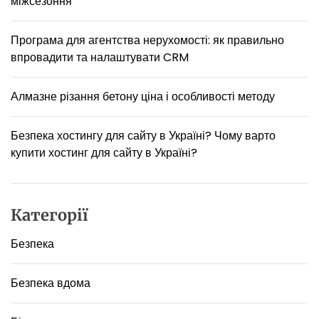
міжсезоння
і
,
я
Програма для агентства нерухомості: як правильно
к
впровадити та налаштувати CRM
і
в
и
Алмазне різання бетону ціна і особливості методу
,
м
Безпека хостингу для сайту в Україні? Чому варто
о
купити хостинг для сайту в Україні?
ж
л
и
в
Категорії
о
,
Безпека
н
е
з
Безпека вдома
н
а
л