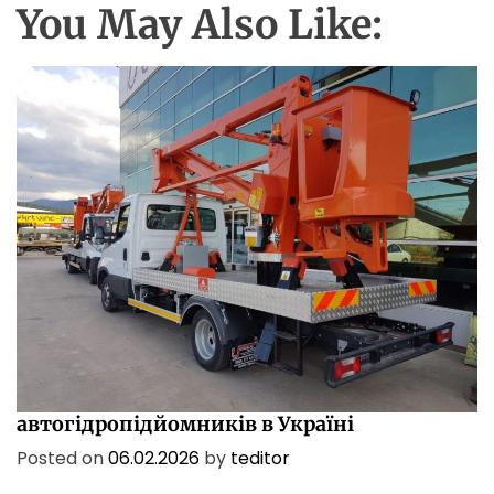
You May Also Like:
ПОСЛУГИ
ТЕХНОЛОГІЇ
Характеристики і сфери застосування
автогідропідйомників в Україні
Posted on
06.02.2026
by
teditor