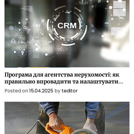
БІЗНЕС
ІТ
ПОСЛУГИ
ТЕХНОЛОГІЇ
Програма для агентства нерухомості: як
правильно впровадити та налаштувати
CRM
Posted on
15.04.2025
by
teditor