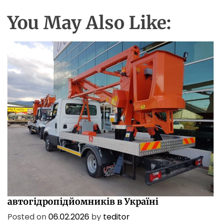
е
You May Also Like:
к
у
р
о
б
о
т
и
?
ПОСЛУГИ
ТЕХНОЛОГІЇ
Характеристики і сфери застосування
автогідропідйомників в Україні
Posted on
06.02.2026
by
teditor