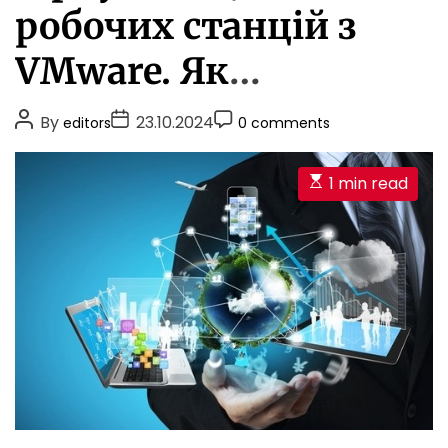
e
E
робочих станцій з
g
o
VMware. Як
r
i
забезпечити
P
P
P
By
23.10.2024
editors
0 comments
e
o
o
o
ефективність і
s
s
s
s
E
1 min read
t
t
t
безпеку роботи?
s
A
D
C
t
u
a
o
i
t
t
m
m
h
e
m
a
o
e
t
r
n
e
t
d
r
e
a