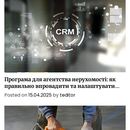
БІЗНЕС
ІТ
ПОСЛУГИ
ТЕХНОЛОГІЇ
Програма для агентства нерухомості: як
правильно впровадити та налаштувати
CRM
Posted on
15.04.2025
by
teditor