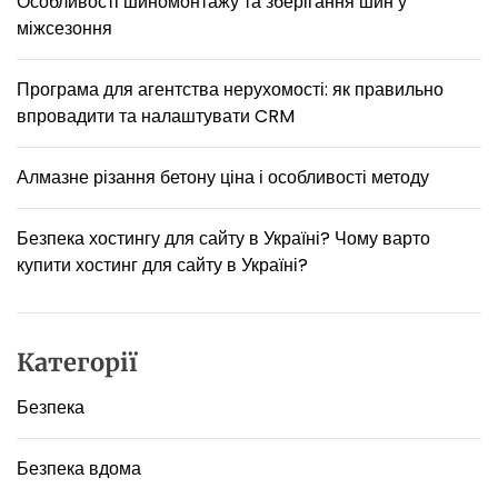
Особливості шиномонтажу та зберігання шин у
і
міжсезоння
ч
н
і
Програма для агентства нерухомості: як правильно
с
впровадити та налаштувати CRM
т
ь
т
Алмазне різання бетону ціна і особливості методу
а
е
Безпека хостингу для сайту в Україні? Чому варто
с
купити хостинг для сайту в Україні?
т
е
т
и
Категорії
к
а
Безпека
Безпека вдома