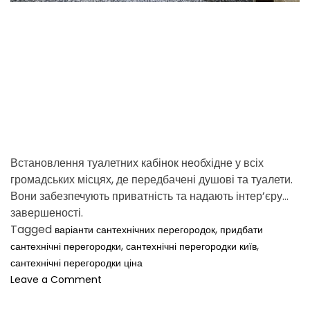
d
t
i
m
e
Встановлення туалетних кабінок необхідне у всіх
громадських місцях, де передбачені душові та туалети.
Вони забезпечують приватність та надають інтер’єру
завершеності.
Tagged
,
варіанти сантехнічних перегородок
придбати
,
,
сантехнічні перегородки
сантехнічні перегородки київ
сантехнічні перегородки ціна
o
Leave a Comment
n
Т