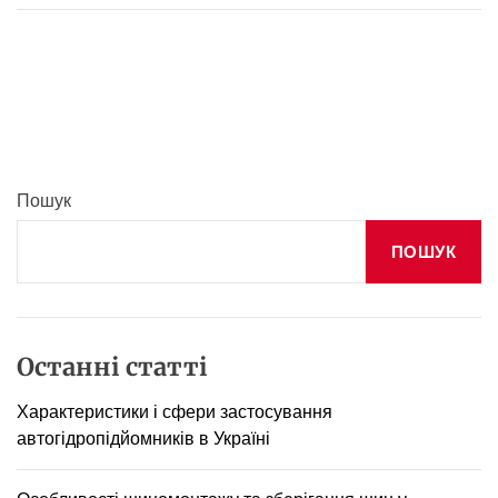
у
а
л
е
т
н
і
к
Пошук
а
б
ПОШУК
і
н
к
и
–
Останні статті
г
і
Характеристики і сфери застосування
г
автогідропідйомників в Україні
і
є
н